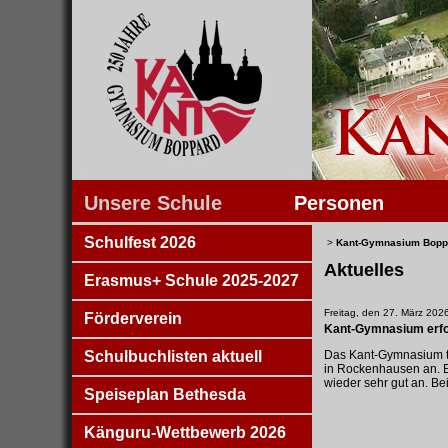
Unsere Schule
Personen
Schulfest 2026
>
Kant-Gymnasium Bopp
Aktuelles
Erasmus+ Schule 2025-2027
Freitag, den 27. März 202
Förderverein
Kant-Gymnasium erfol
Schulbuchlisten aktuell
Das Kant-Gymnasium tr
in Rockenhausen an. Es
wieder sehr gut an. Be
Speiseplan Bethesda
Känguru-Wettbewerb 2026