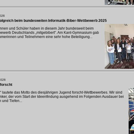
2026
folgreich beim bundesweiten Informatik-Biber-Wettbewerb 2025
innen und Schüler haben in diesem Jahr bundesweit beim
tbewerb Deutschlands „mitgebibert“. Am Kant-Gymnasium gab
hmerinnen und Teilnehmern eine sehr hohe Beteiligung...
2026
forscht
 lautete das Motto des diesjährigen Jugend forscht-Wettbewerbes. Wir sind
Junker, der vom Start der Ideenfindung ausgehend im Folgenden Ausdauer bei
 und Tiefen...