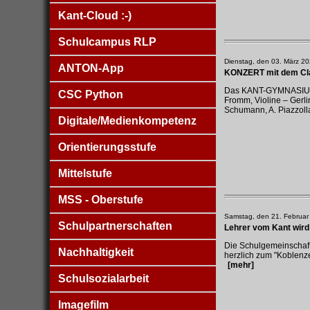
Kant-Cloud :-)
Schulcampus RLP
Dienstag, den 03. März 2
ANTON-App
KONZERT mit dem Cla
Das KANT-GYMNASIUM 
CSC Python
Fromm, Violine – Gerli
Schumann, A. Piazzoll
Digitale/Medienkompetenz
Orientierungsstufe
Mittelstufe
MSS - Oberstufe
Samstag, den 21. Februar
Schulpartnerschaften
Lehrer vom Kant wird
Die Schulgemeinschaft
Nachhaltigkeit
herzlich zum "Koblenz
[mehr]
Schulsozialarbeit
Imagefilm