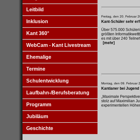
Leitbild
Freitag, den 20. Februar 
Inklusion
Kant-Schüler sehr er
Über 575.000 Schüler
Kant 360°
größten Informatikwet
es mit über 240 Teilne
[mehr]
WebCam - Kant Livestream
Ehemalige
Termine
Schulentwicklung
Montag, den 09. Februar 
Kantianer bei Jugend 
Laufbahn-/Berufsberatung
„Maximale Perspektive“
stolz auf Maximilian 
Programm
experimentellen Höhen
Jubiläum
Geschichte