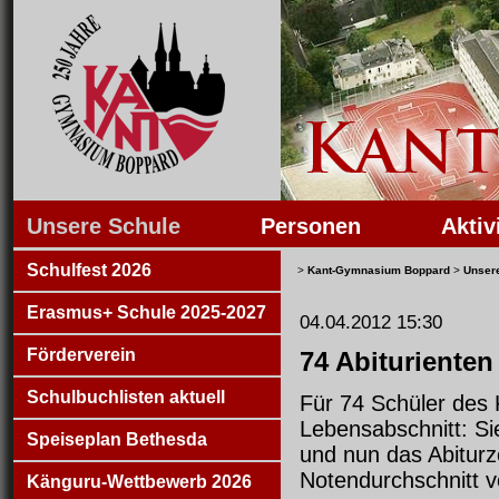
Unsere Schule
Personen
Aktiv
Schulfest 2026
>
Kant-Gymnasium Boppard
>
Unser
Erasmus+ Schule 2025-2027
04.04.2012 15:30
Förderverein
74 Abiturienten
Schulbuchlisten aktuell
Für 74 Schüler des
Lebensabschnitt: Si
Speiseplan Bethesda
und nun das Abiturz
Notendurchschnitt v
Känguru-Wettbewerb 2026