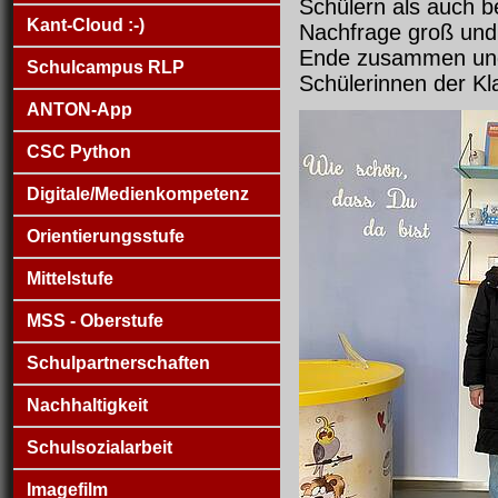
Schülern als auch b
Kant-Cloud :-)
Nachfrage groß und
Ende zusammen und 
Schulcampus RLP
Schülerinnen der Kl
ANTON-App
CSC Python
Digitale/Medienkompetenz
Orientierungsstufe
Mittelstufe
MSS - Oberstufe
Schulpartnerschaften
Nachhaltigkeit
Schulsozialarbeit
Imagefilm