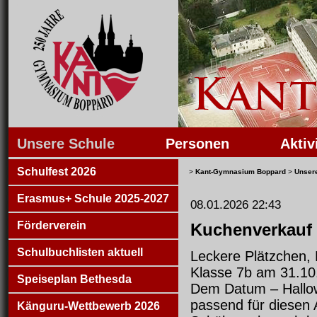
Unsere Schule
Personen
Aktiv
Schulfest 2026
>
Kant-Gymnasium Boppard
>
Unser
Erasmus+ Schule 2025-2027
08.01.2026 22:43
Förderverein
Kuchenverkauf 
Schulbuchlisten aktuell
Leckere Plätzchen, 
Klasse 7b am 31.10
Speiseplan Bethesda
Dem Datum – Hallow
passend für diesen 
Känguru-Wettbewerb 2026