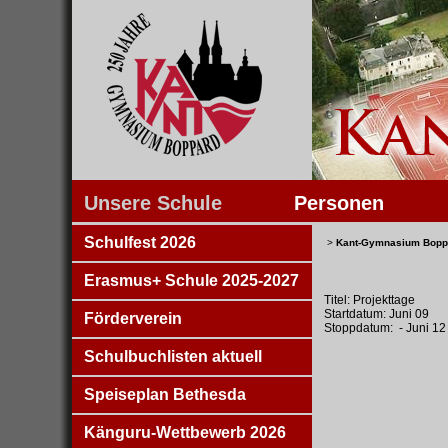
Unsere Schule
Personen
Schulfest 2026
>
Kant-Gymnasium Bopp
Erasmus+ Schule 2025-2027
Titel: Projekttage
Startdatum: Juni 09
Förderverein
Stoppdatum: - Juni 12
Schulbuchlisten aktuell
Speiseplan Bethesda
Känguru-Wettbewerb 2026