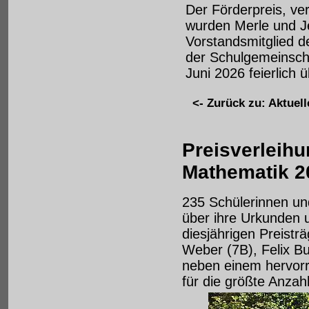
Der Förderpreis, ve
wurden Merle und J
Vorstandsmitglied d
der Schulgemeinscha
Juni 2026 feierlich ü
<- Zurück zu: Aktuell
Preisverleih
Mathematik 2
235 Schülerinnen u
über ihre Urkunden u
diesjährigen Preist
Weber (7B), Felix B
neben einem hervorr
für die größte Anzah