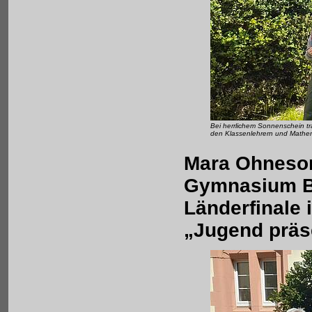
Bei herrlichem Sonnenschein t
den Klassenlehrern und Mathem
Mara Ohnesor
Gymnasium Bop
Länderfinale
„Jugend präse