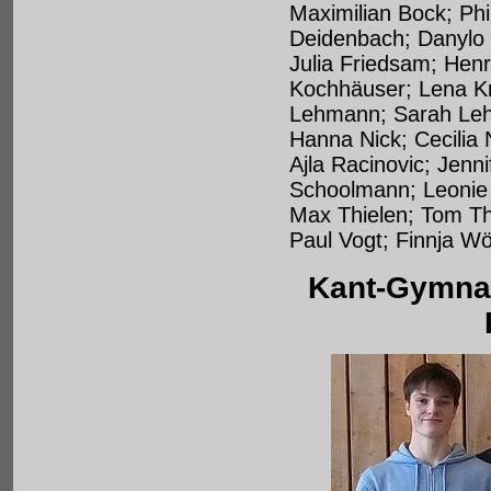
Maximilian Bock; Phil
Deidenbach; Danylo D
Julia Friedsam; Henr
Kochhäuser; Lena Kr
Lehmann; Sarah Lehn
Hanna Nick; Cecilia
Ajla Racinovic; Jen
Schoolmann; Leonie S
Max Thielen; Tom Thi
Paul Vogt; Finnja Wö
Kant-Gymnas