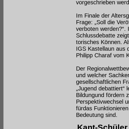
vorgeschrieben werd
Im Finale der Alters
Frage: „Soll die Ve
verboten werden?“. I
Schlussdebatte zeigte
torisches Können. Al
IGS Kastellaun aus 
Philipp Charaf vom
Der Regionalwettbew
und welcher Sachken
gesellschaftlichen 
„Jugend debattiert“ l
Bildungund fördern 
Perspektivwechsel un
fürdas Funktionieren
Bedeutung sind.
Kant-Schüler