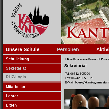
Unsere Schule
Personen
Aktiv
Schulleitung
>
Kant-Gymnasium Boppard
>
Perso
Sekretariat
Sekretariat
Tel: 06742-805000
RHZ-Login
Fax: 06742-80500-21
E-Mail:
buero@kant-gymnasium
Mitarbeiter
Lehrer
Eltern