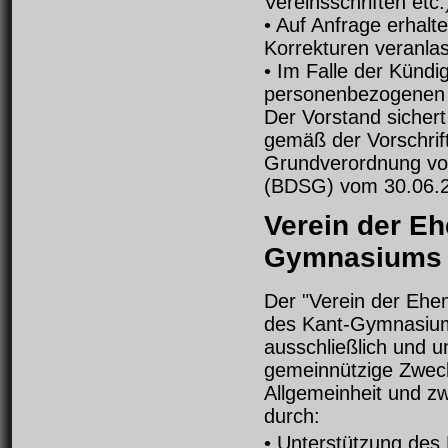
Vereinsschriften etc.
• Auf Anfrage erhalt
Korrekturen veranla
• Im Falle der Kündi
personenbezogenen 
Der Vorstand sicher
gemäß der Vorschri
Grundverordnung vo
(BDSG) vom 30.06.2
Verein der E
Gymnasiums 
Der "Verein der Ehe
des Kant-Gymnasiums
ausschließlich und u
gemeinnützige Zwec
Allgemeinheit und z
durch:
• Unterstützung de