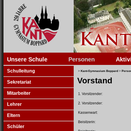
Unsere Schule
Personen
Aktiv
Schulleitung
>
Kant-Gymnasium Boppard
>
Perso
Vorstand
Sekretariat
Mitarbeiter
1. Vorsitzender:
2. Vorsitzender:
Lehrer
Kassenwart:
Eltern
Beisitzerin:
Schüler