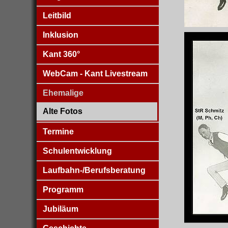
Leitbild
Inklusion
Kant 360°
WebCam - Kant Livestream
Ehemalige
Alte Fotos
Termine
Schulentwicklung
Laufbahn-/Berufsberatung
Programm
Jubiläum