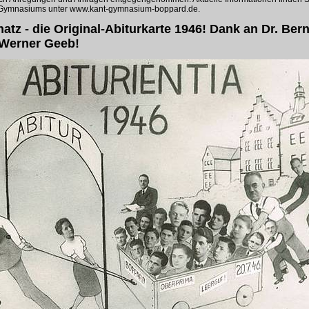
-Gymnasiums unter www.kant-gymnasium-boppard.de.
atz - die Original-Abiturkarte 1946! Dank an Dr. Ber
-Werner Geeb!