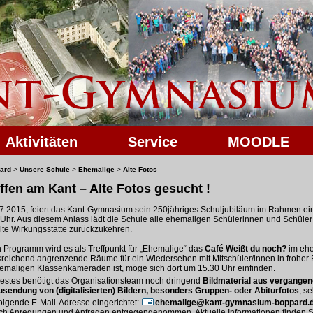
Aktivitäten
Service
MOODLE
ard
>
Unsere Schule
>
Ehemalige
>
Alte Fotos
fen am Kant – Alte Fotos gesucht !
.2015, feiert das Kant-Gymnasium sein 250jähriges Schuljubiläum im Rahmen ei
Uhr. Aus diesem Anlass lädt die Schule alle ehemaligen Schülerinnen und Schüler 
lte Wirkungsstätte zurückzukehren.
 Programm wird es als Treffpunkt für „Ehemalige“ das
Café Weißt du noch?
im eh
reichend angrenzende Räume für ein Wiedersehen mit Mitschüler/innen in frohe
emaligen Klassenkameraden ist, möge sich dort um 15.30 Uhr einfinden.
Festes benötigt das Organisationsteam noch dringend
Bildmaterial aus vergangen
usendung von (digitalisierten) Bildern, besonders Gruppen- oder Abiturfotos
, s
lgende E-Mail-Adresse eingerichtet:
ehemalige@kant-gymnasium-boppard.
ch Anregungen und Anfragen entgegengenommen. Aktuelle Informationen finden S