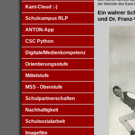
der Website des Kant
Kant-Cloud :-)
Ein wahrer Sch
Schulcampus RLP
und Dr. Franz
ANTON-App
CSC Python
Digitale/Medienkompetenz
Orientierungsstufe
Mittelstufe
MSS - Oberstufe
Schulpartnerschaften
Nachhaltigkeit
Schulsozialarbeit
Imagefilm