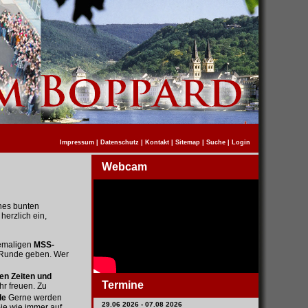
Impressum
|
Datenschutz
|
Kontakt
|
Sitemap
|
Suche
|
Login
Webcam
nes bunten
herzlich ein,
emaligen
MSS-
r Runde geben. Wer
en Zeiten und
Termine
ehr freuen. Zu
de
Gerne werden
29.06 2026 - 07.08 2026
ie wie immer auf