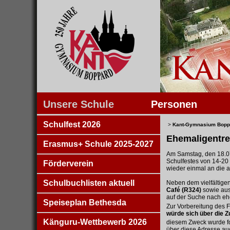
Unsere Schule
Personen
Schulfest 2026
>
Kant-Gymnasium Bopp
Ehemaligentref
Erasmus+ Schule 2025-2027
Am Samstag, den 18.07
Schulfestes von 14-20 
Förderverein
wieder einmal an die a
Schulbuchlisten aktuell
Neben dem vielfältigen
Café (R324)
sowie aus
auf der Suche nach eh
Speiseplan Bethesda
Zur Vorbereitung des 
würde sich über die Z
Känguru-Wettbewerb 2026
diesem Zweck wurde fo
über diese Adresse au