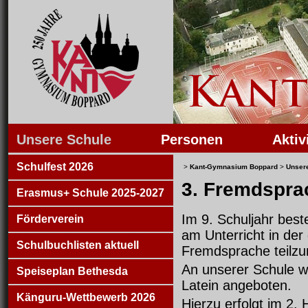
Unsere Schule
Personen
Aktiv
Schulfest 2026
>
Kant-Gymnasium Boppard
>
Unser
3. Fremdspra
Erasmus+ Schule 2025-2027
Im 9. Schuljahr best
Förderverein
am Unterricht in der 
Schulbuchlisten aktuell
Fremdsprache teilz
An unserer Schule w
Speiseplan Bethesda
Latein angeboten.
Känguru-Wettbewerb 2026
Hierzu erfolgt im 2. 