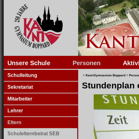
Unsere Schule
Personen
Aktiv
Schulleitung
>
Kant-Gymnasium Boppard
>
Perso
Stundenplan o
Sekretariat
Mitarbeiter
Lehrer
Eltern
Schulelternbeirat SEB