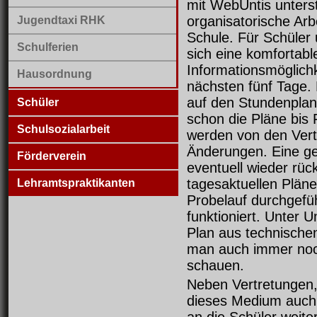
mit WebUntis unterst
organisatorische Arb
Jugendtaxi RHK
Schule. Für Schüler 
Schulferien
sich eine komfortabl
Informationsmöglichke
Hausordnung
nächsten fünf Tage. 
auf den Stundenplan
Schüler
schon die Pläne bis 
Schulsozialarbeit
werden von den Vertr
Änderungen. Eine ge
Förderverein
eventuell wieder rüc
tagesaktuellen Plän
Lehramtspraktikanten
Probelauf durchgefüh
funktioniert. Unter
Plan aus technische
man auch immer noch
schauen.
Neben Vertretungen,
dieses Medium auch 