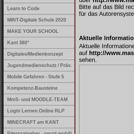
über
http://www.ma
Bitte auf das Bild r
Learn to Code
für das Autorensyst
MINT-Digitale Schule 2020
MAKE YOUR SCHOOL
Aktuelle Informati
Kant 360°
Aktuelle Information
auf
http://www.mas
Digitales/Medienkonzept
sehen.
Jugendmedienschutz / Präv.
Mobile Gefahren - Stufe 5
Kompetenz-Bausteine
MmS- und MOODLE-TEAM
Login Lernen.Online RLP
MINECRAFT am KANT
Elternratgeber - smart mobil!