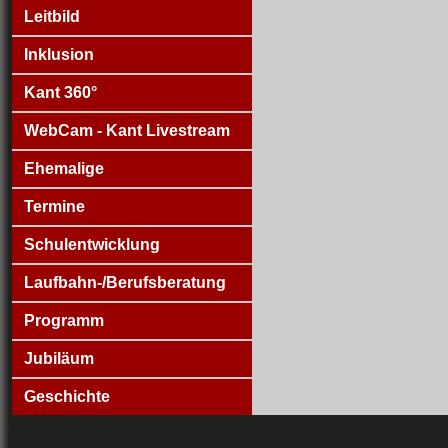
Leitbild
Inklusion
Kant 360°
WebCam - Kant Livestream
Ehemalige
Termine
Schulentwicklung
Laufbahn-/Berufsberatung
Programm
Jubiläum
Geschichte