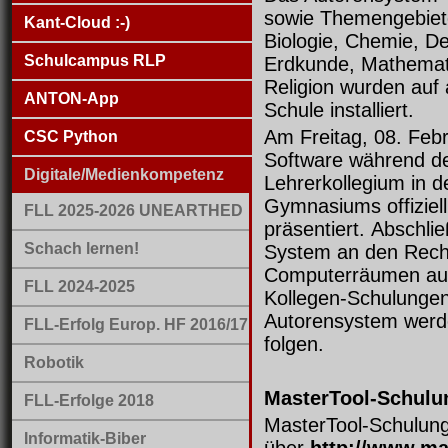
sowie Themengebiet
Kant-Cloud :-)
Biologie, Chemie, De
Schulcampus RLP
Erdkunde, Mathemat
Religion wurden auf 
ANTON-App
Schule installiert.
Am Freitag, 08. Feb
CSC Python
Software während d
Digitale/Medienkompetenz
Lehrerkollegium in d
Gymnasiums offiziell
FLL 2025-2026 UNEARTHED
präsentiert. Abschli
Schach lernen!
System an den Rech
Computerräumen aus
FLL 2024-2025
Kollegen-Schulunge
Autorensystem wer
FLL-Erfolg Europ. HF 2016/17
folgen.
Robotik
MasterTool-Schulu
FLL-Erfolge 2018
MasterTool-Schulung
Informatik-Biber