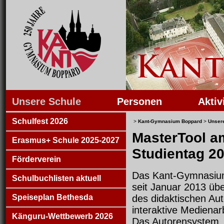
Unsere Schule
Personen
Aktiv
Schulfest 2026
>
Kant-Gymnasium Boppard
>
Unser
MasterTool a
Erasmus+ Schule 2025-2027
Studientag 2
Förderverein
Das Kant-Gymnasium
Schulbuchlisten aktuell
seit Januar 2013 übe
Speiseplan Bethesda
des didaktischen Au
interaktive Medien
Känguru-Wettbewerb 2026
Das Autorensystem