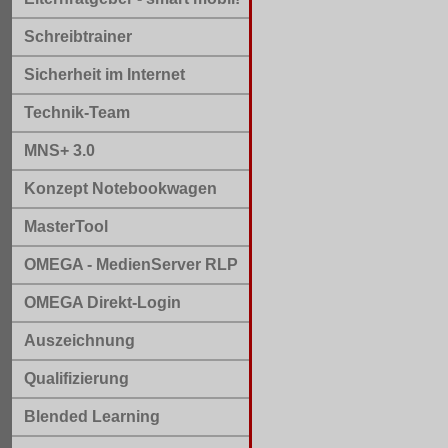
Schreibtrainer
Sicherheit im Internet
Technik-Team
MNS+ 3.0
Konzept Notebookwagen
MasterTool
OMEGA - MedienServer RLP
OMEGA Direkt-Login
Auszeichnung
Qualifizierung
Blended Learning