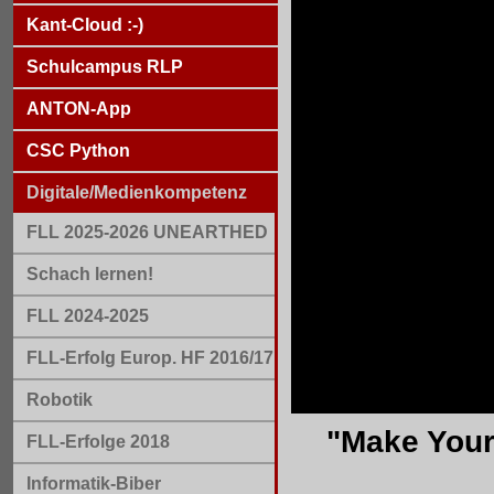
Kant-Cloud :-)
Schulcampus RLP
ANTON-App
CSC Python
Digitale/Medienkompetenz
FLL 2025-2026 UNEARTHED
Schach lernen!
FLL 2024-2025
FLL-Erfolg Europ. HF 2016/17
Robotik
"Make Your
FLL-Erfolge 2018
Informatik-Biber