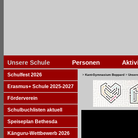
Unsere Schule
Personen
Aktiv
Schulfest 2026
>
Kant-Gymnasium Boppard
>
Unser
Erasmus+ Schule 2025-2027
Förderverein
Schulbuchlisten aktuell
Speiseplan Bethesda
Känguru-Wettbewerb 2026