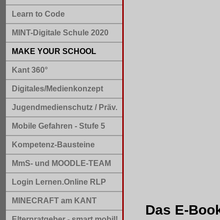
Learn to Code
MINT-Digitale Schule 2020
MAKE YOUR SCHOOL
Kant 360°
Digitales/Medienkonzept
Jugendmedienschutz / Präv.
Mobile Gefahren - Stufe 5
Kompetenz-Bausteine
MmS- und MOODLE-TEAM
Login Lernen.Online RLP
MINECRAFT am KANT
Das E-Book
Elternratgeber - smart mobil!