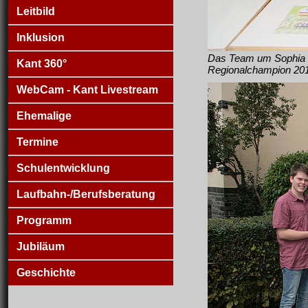
Leitbild
Inklusion
Das Team um Sophia 
Kant 360°
Regionalchampion 20
WebCam - Kant Livestream
Ehemalige
Termine
Schulentwicklung
Laufbahn-/Berufsberatung
Programm
Jubiläum
Geschichte