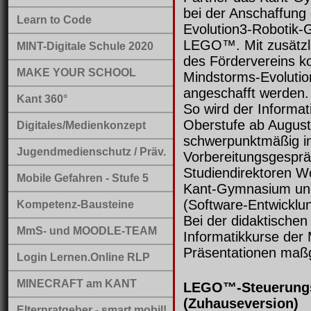
bei der Anschaffung
Learn to Code
Evolution3-Robotik-
LEGO™. Mit zusätzli
MINT-Digitale Schule 2020
des Fördervereins 
MAKE YOUR SCHOOL
Mindstorms-Evoluti
angeschafft werden.
Kant 360°
So wird der Informati
Oberstufe ab August
Digitales/Medienkonzept
schwerpunktmäßig in
Jugendmedienschutz / Präv.
Vorbereitungsgesprä
Studiendirektoren W
Mobile Gefahren - Stufe 5
Kant-Gymnasium und
(Software-Entwicklung
Kompetenz-Bausteine
Bei der didaktische
MmS- und MOODLE-TEAM
Informatikkurse der
Präsentationen maßge
Login Lernen.Online RLP
MINECRAFT am KANT
LEGO™-Steuerungs-
(Zuhauseversion)
Elternratgeber - smart mobil!