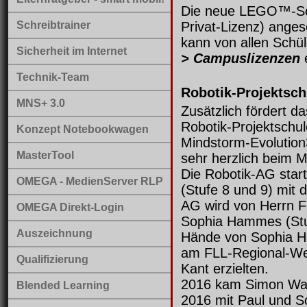
Die neue LEGO™-Soft
Schreibtrainer
Privat-Lizenz) ange
kann von allen Sch
Sicherheit im Internet
> Campuslizenzen
e
Technik-Team
Robotik-Projektsc
MNS+ 3.0
Zusätzlich fördert 
Robotik-Projektschu
Konzept Notebookwagen
Mindstorm-Evolution
MasterTool
sehr herzlich beim 
Die Robotik-AG start
OMEGA - MedienServer RLP
(Stufe 8 und 9) mi
AG wird von Herrn F
OMEGA Direkt-Login
Sophia Hammes (Stuf
Auszeichnung
Hände von Sophia H
am FLL-Regional-Wet
Qualifizierung
Kant erzielten.
2016 kam Simon Wagn
Blended Learning
2016 mit Paul und S