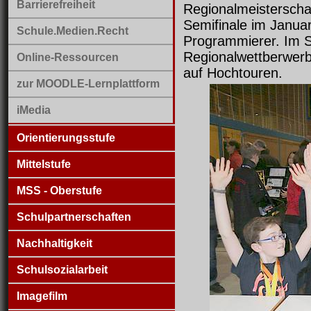
Barrierefreiheit
Regionalmeisterscha
Semifinale im Janua
Schule.Medien.Recht
Programmierer. Im S
Regionalwettberwerb
Online-Ressourcen
auf Hochtouren.
zur MOODLE-Lernplattform
iMedia
Orientierungsstufe
Mittelstufe
MSS - Oberstufe
Schulpartnerschaften
Nachhaltigkeit
Schulsozialarbeit
Imagefilm