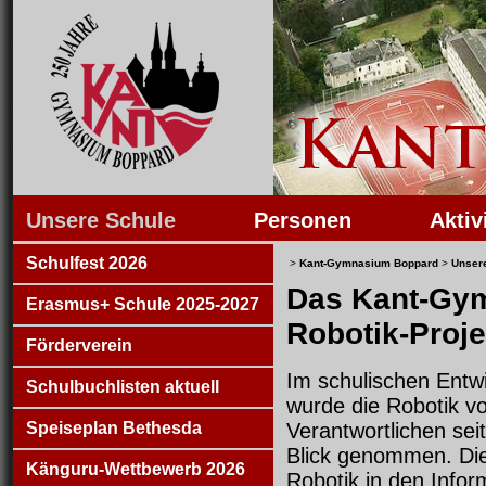
Unsere Schule
Personen
Aktiv
Schulfest 2026
>
Kant-Gymnasium Boppard
>
Unser
Das Kant-Gym
Erasmus+ Schule 2025-2027
Robotik-Proj
Förderverein
Im schulischen Entw
Schulbuchlisten aktuell
wurde die Robotik v
Speiseplan Bethesda
Verantwortlichen sei
Blick genommen. Di
Känguru-Wettbewerb 2026
Robotik in den Inform