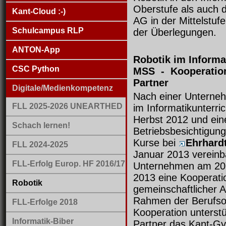
Oberstufe als auch di
Kant-Cloud :-)
AG in der Mittelstu
Schulcampus RLP
der Überlegungen.
ANTON-App
Robotik im Informa
CSC Python
MSS - Kooperation
Partner
Digitale/Medienkompetenz
Nach einer Unterne
FLL 2025-2026 UNEARTHED
im Informatikunterri
Herbst 2012 und ein
Schach lernen!
Betriebsbesichtigung
Kurse bei
Ehrhardt
FLL 2024-2025
Januar 2013 vereinb
FLL-Erfolg Europ. HF 2016/17
Unternehmen am 20.
2013 eine Kooperatio
Robotik
gemeinschaftlicher A
Rahmen der Berufsor
FLL-Erfolge 2018
Kooperation unterstü
Informatik-Biber
Partner das Kant-Gy