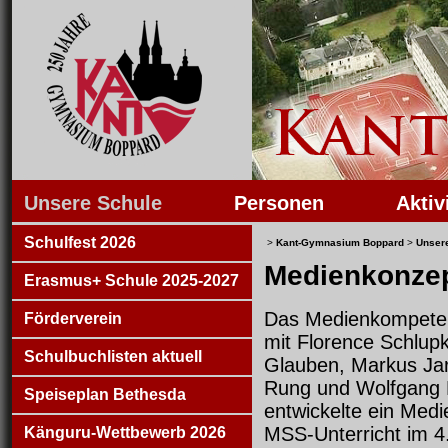
Unsere Schule
Personen
Aktiv
Schulfest 2026
>
Kant-Gymnasium Boppard
>
Unser
Medienkonzep
Erasmus+ Schule 2025-2027
Das Medienkompete
Förderverein
mit Florence Schlupk
Schulbuchlisten aktuell
Glauben, Markus Ja
Rung und Wolfgang 
Speiseplan Bethesda
entwickelte ein Medi
MSS-Unterricht im 4.
Känguru-Wettbewerb 2026