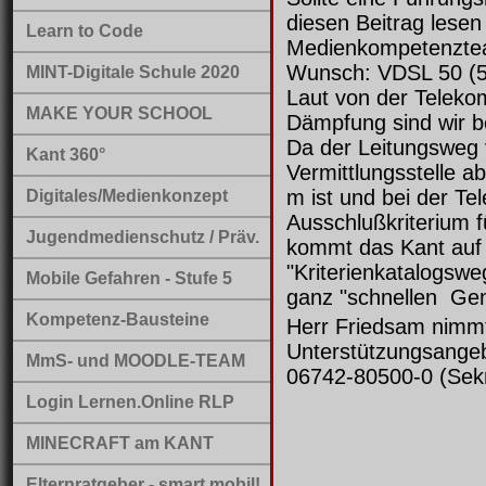
diesen Beitrag lesen
Learn to Code
Medienkompetenzte
Wunsch: VDSL 50 (5
MINT-Digitale Schule 2020
Laut von der Telek
MAKE YOUR SCHOOL
Dämpfung sind wir be
Da der Leitungsweg 
Kant 360°
Vermittlungsstelle 
m ist und bei der T
Digitales/Medienkonzept
Ausschlußkriterium f
Jugendmedienschutz / Präv.
kommt das Kant auf 
"Kriterienkatalogsweg
Mobile Gefahren - Stufe 5
ganz "schnellen Ge
Kompetenz-Bausteine
Herr Friedsam nimm
Unterstützungsangeb
MmS- und MOODLE-TEAM
06742-80500-0 (Sekr
Login Lernen.Online RLP
MINECRAFT am KANT
Elternratgeber - smart mobil!