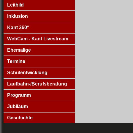
Leitbild
Inklusion
Kant 360°
WebCam - Kant Livestream
Ehemalige
Termine
Schulentwicklung
Laufbahn-/Berufsberatung
Programm
Jubiläum
Geschichte