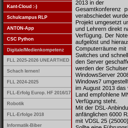
2013 in der
Kant-Cloud :-)
Gesamtkonferenz pr
verabschiedet wurd
Schulcampus RLP
Projekt umgesetzt u
ANTON-App
und Lehrern direkt n
Verfügung. Der Not
CSC Python
aufgelöst und hierau
Computerräume mit e
Digitale/Medienkompetenz
Switches und schnel
FLL 2025-2026 UNEARTHED
den Server geschaf
werden der Schulser
Schach lernen!
WindowsServer 2008
Windows7 umgestell
FLL 2024-2025
im August 2013 das
FLL-Erfolg Europ. HF 2016/17
Land empfohlene MN
Verfügung steht.
Robotik
Mit der DSL-Anbindu
anfänglichen 6000 
FLL-Erfolge 2018
mit VDSL 25 (25000
Informatik-Biber
Sollte eine Führungs