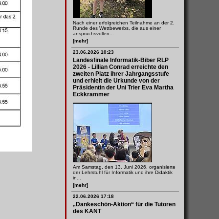
Nach einer erfolgreichen Teilnahme an der 2.
Runde des Wettbewerbs, die aus einer
anspruchsvollen...
[mehr]
23.06.2026 10:23
Landesfinale Informatik-Biber RLP
2026 - Lillian Conrad erreichte den
zweiten Platz ihrer Jahrgangsstufe
und erhielt die Urkunde von der
Präsidentin der Uni Trier Eva Martha
Eckkrammer
Am Samstag, den 13. Juni 2026, organisierte
der Lehrstuhl für Informatik und ihre Didaktik
in...
[mehr]
22.06.2026 17:18
„Dankeschön-Aktion“ für die Tutoren
des KANT