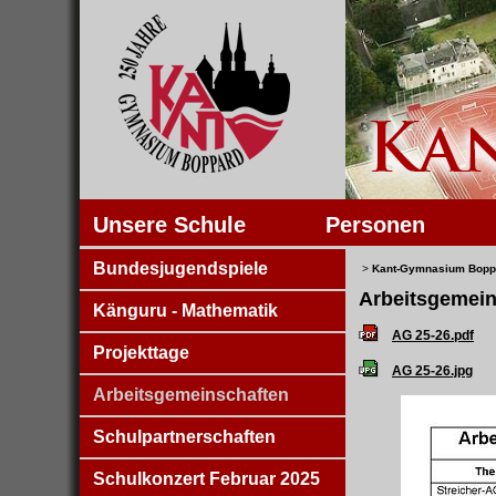
Unsere Schule
Personen
Bundesjugendspiele
>
Kant-Gymnasium Bopp
Arbeitsgemein
Känguru - Mathematik
AG 25-26.pdf
Projekttage
AG 25-26.jpg
Arbeitsgemeinschaften
Schulpartnerschaften
Schulkonzert Februar 2025