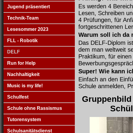
Es werden 4 Bereich
Jugend präsentiert
Lesen, Schreiben un
Technik-Team
4 Prüfungen, für Anf
fortgeschrittenen Le
Lesesommer 2023
Warum soll ich da
FLL - Robotik
Das DELF-Diplom ist 
dem man weltweit se
DELF
Praktikum, für einen
Bewerbungsgespräc
Run for Help
Super! Wie kann i
Nachhaltigkeit
Einfach an den Einfü
Schule anmelden, Pr
Music is my life!
Schulfest
Gruppenbild 
Schül
Schule ohne Rassismus
Tutorensystem
Schulsanitätsdienst