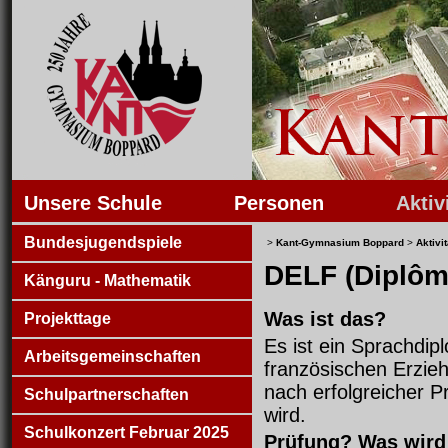
Unsere Schule
Personen
Aktiv
Bundesjugendspiele
>
Kant-Gymnasium Boppard
>
Aktivi
DELF (Diplôm
Känguru - Mathematik
Was ist das?
Projekttage
Es ist ein Sprachdi
Arbeitsgemeinschaften
französischen Erzie
nach erfolgreicher 
Schulpartnerschaften
wird.
Schulkonzert Februar 2025
Prüfung? Was wird