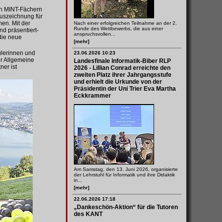
den MINT-Fächern
Auszeichnung für
men. Mit der
Nach einer erfolgreichen Teilnahme an der 2.
Runde des Wettbewerbs, die aus einer
d präsentiert-
anspruchsvollen...
die neue
[mehr]
ülerinnen und
23.06.2026 10:23
r Allgemeine
Landesfinale Informatik-Biber RLP
ner ist
2026 - Lillian Conrad erreichte den
zweiten Platz ihrer Jahrgangsstufe
und erhielt die Urkunde von der
Präsidentin der Uni Trier Eva Martha
Eckkrammer
Am Samstag, den 13. Juni 2026, organisierte
der Lehrstuhl für Informatik und ihre Didaktik
in...
[mehr]
22.06.2026 17:18
„Dankeschön-Aktion“ für die Tutoren
des KANT