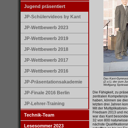
Jugend präsentiert
JP-Schülervideos by Kant
JP-Wettbewerb 2023
JP-Wettbewerb 2019
JP-Wettbewerb 2018
JP-Wettbewerb 2017
JP-Wettbewerb 2016
Das Kant-Gymnasiu
JP-Präsentationsakademie
(2.v.l.), der zum 
Wolfgang Spriewal
JP-Finale 2016 Berlin
Die Fähigkeit, zu prä
zentralen Kompetenzen
haben, können sie dies
JP-Lehrer-Training
letzten drei Jahren ko
Mit der Multiplikator
Friedsam 2013 und moti
Technik-Team
war das Kant besonders
32 von 800 naturwisse
nächste Qualifikatio
Lesesommer 2023