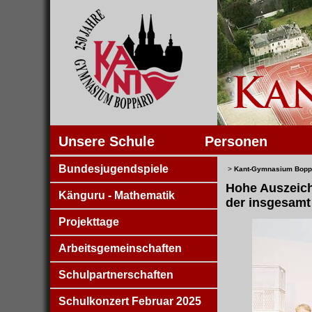
Unsere Schule
Personen
Bundesjugendspiele
>
Kant-Gymnasium Bopp
Hohe Auszeich
Känguru - Mathematik
der insgesamt
Projekttage
Arbeitsgemeinschaften
Schulpartnerschaften
Schulkonzert Februar 2025