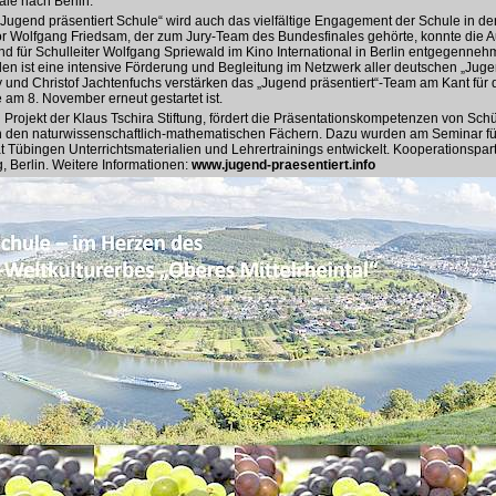
nale nach Berlin.
„Jugend präsentiert Schule“ wird auch das vielfältige Engagement der Schule in 
tor Wolfgang Friedsam, der zum Jury-Team des Bundesfinales gehörte, konnte die 
tend für Schulleiter Wolfgang Spriewald im Kino International in Berlin entgegenneh
n ist eine intensive Förderung und Begleitung im Netzwerk aller deutschen „Jugen
 und Christof Jachtenfuchs verstärken das „Jugend präsentiert“-Team am Kant für 
am 8. November erneut gestartet ist.
n Projekt der Klaus Tschira Stiftung, fördert die Präsentationskompetenzen von Sch
n den naturwissenschaftlich-mathematischen Fächern. Dazu wurden am Seminar fü
ät Tübingen Unterrichtsmaterialien und Lehrertrainings entwickelt. Kooperationspart
, Berlin. Weitere Informationen:
www.jugend-praesentiert.info