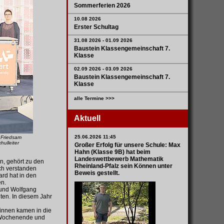
Sommerferien 2026
10.08 2026
Erster Schultag
31.08 2026 - 01.09 2026
Baustein Klassengemeinschaft 7.
Klasse
02.09 2026 - 03.09 2026
Baustein Klassengemeinschaft 7.
Klasse
alle Termine >>>
Aktuell
25.06.2026 11:45
 Friedsam
hulleiter
Großer Erfolg für unsere Schule: Max
Hahn (Klasse 9B) hat beim
Landeswettbewerb Mathematik
n, gehört zu den
Rheinland-Pfalz sein Können unter
ch verstanden
Beweis gestellt.
ard hat in den
en.
 und Wolfgang
ten. In diesem Jahr
innen kamen in die
e-Wochenende und