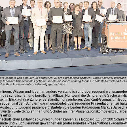
m Boppard wird eine der 25 deutschen „Jugend präsentiert Schulen“. Studiendirektor Wolfgang
Jury-Team des Bundesfinales gehörte, konnte die Auszeichnung für das „Kant“ stellvertretend für Sc
d im Kino International in Berlin entgegennehmen.
sentieren, Wissen und Ideen an andere verständlich und überzeugend weiterzugebe
 des schulischen und beruflichen Alltags. Nur wenn die Schüler eine Sache wirkli
e mit Blick auf ihre Zuhörer verständlich präsentieren. Das Kant-Gymnasium Bopp
nsequent mit den Schülern daran gearbeitet, überzeugende Präsentationen zu halt
en-Ausbildung „Jugend präsentiert“ starteten die beiden Pädagogen Markus Jarosch
vierten viele Schülerinnen und Schüler an ihrer Präsentationskompetenz zu arbei
 eifrig:
nschaftlichen Erklärvideo-Einreichungen kamen aus Boppard; 11 von 200 Schüler/
nsrunde und 2 Schülerinnen gewannen ein professionelles Präsentationsakademi