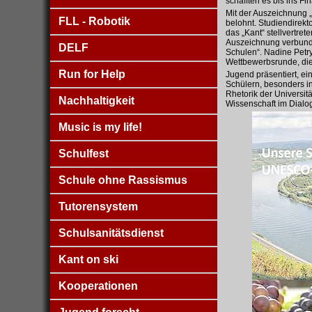
schafften es bis ins Fi
Mit der Auszeichnung 
FLL - Robotik
belohnt. Studiendirek
das „Kant“ stellvertre
Auszeichnung verbunde
DELF
Schulen“. Nadine Petry
Wettbewerbsrunde, die 
Run for Help
Jugend präsentiert, ei
Schülern, besonders i
Rhetorik der Universit
Nachhaltigkeit
Wissenschaft im Dialog
Music is my life!
Schulfest
Schule ohne Rassismus
Tutorensystem
Schulsanitätsdienst
Kant on ski
Kooperationen