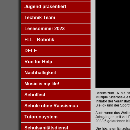
Jugend präsentiert
Technik-Team
Lesesommer 2023
FLL - Robotik
DELF
Run for Help
Nachhaltigkeit
Music is my life!
Bereits zum 16. Mal 
Schulfest
Multiple Sklerose-Ges
Initiator der Veranst
Schule ohne Rassismus
Bieligk und der Sport
Auch wenn das Wetter 
Tutorensystem
Jahrgängen, mit viel
2033,5 gelaufenen Kil
Schulsanitätsdienst
Die höchsten Einzels