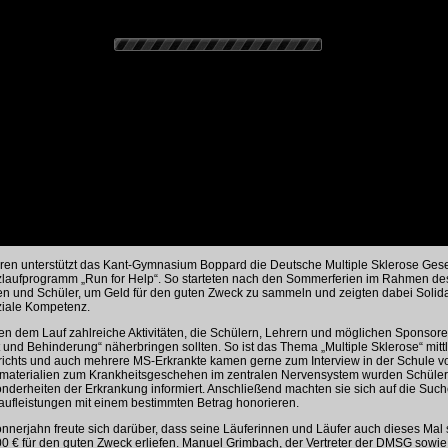
ahren unterstützt das Kant-Gymnasium Boppard die Deutsche Multiple Sklerose Gesell
laufprogramm „Run for Help“. So starteten nach den Sommerferien im Rahmen des
en und Schüler, um Geld für den guten Zweck zu sammeln und zeigten dabei Solidar
ziale Kompetenz.
 dem Lauf zahlreiche Aktivitäten, die Schülern, Lehrern und möglichen Sponso
 und Behinderung“ näherbringen sollten. So ist das Thema „Multiple Sklerose“ mittl
rrichts und auch mehrere MS-Erkrankte kamen gerne zum Interview in der Schule v
tsmaterialien zum Krankheitsgeschehen im zentralen Nervensystem wurden Schüle
nderheiten der Erkrankung informiert. Anschließend machten sie sich auf die Suc
aufleistungen mit einem bestimmten Betrag honorieren.
nnerjahn freute sich darüber, dass seine Läuferinnen und Läufer auch dieses Mal
0 € für den guten Zweck erliefen. Manuel Grimbach, der Vertreter der DMSG sowie 