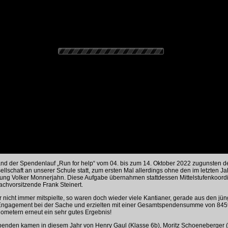
fand der Spendenlauf „Run for help“ vom 04. bis zum 14. Oktober 2022 zugunsten 
ellschaft an unserer Schule statt, zum ersten Mal allerdings ohne den im letzten Ja
altung Volker Monnerjahn. Diese Aufgabe übernahmen stattdessen Mittelstufenkoordi
fachvorsitzende Frank Steinert.
nicht immer mitspielte, so waren doch wieder viele Kantianer, gerade aus den jü
 Engagement bei der Sache und erzielten mit einer Gesamtspendensumme von 845
ometern erneut ein sehr gutes Ergebnis!
penden kamen in diesem Jahr von Henry Gaul (Klasse 6b), Moritz Schoeneberger (5