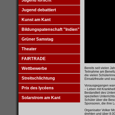
Jugend forscht
Jugend debattiert
Kunst am Kant
Bildungspatenschaft "Indien"
Grüner Samstag
Theater
FAIRTRADE
Wettbewerbe
Bereits seit vielen J
Teilnahme am Benefiz
die vielen Schülerinn
Streitschlichtung
Einsatzfreude und so
Vorausgegangen waren
Prix des lycéens
– Leben mit Krankheit
Bestandteil des Unte
speziellen Unterrich
Solarstrom am Kant
Schüler über die Beso
Sponsoren, die ihre L
Organisator Volker Mo
drehten und über 8.00