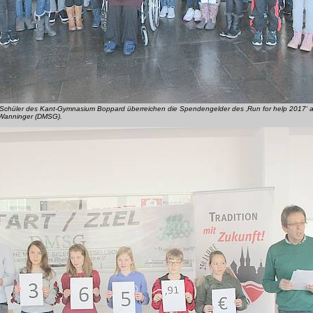
Schüler des Kant-Gymnasium Boppard überreichen die Spendengelder des ‚Run for help 2017‘ 
 Wanninger (DMSG).