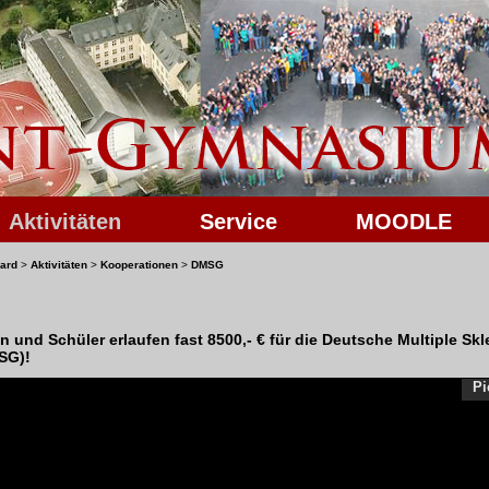
Aktivitäten
Service
MOODLE
ard
>
Aktivitäten
>
Kooperationen
>
DMSG
 und Schüler erlaufen fast 8500,- € für die Deutsche Multiple Skl
SG)!
Pi