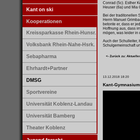
Conrad (5c). Esther K
Heuser (6a) und Mia G
Kant on ski
Bei der traditonelle
Herrn Manuel Grimbach
Kooperationen
betonte er, dass er 
Hoffnung aus, dass i
Kreissparkasse Rhein-Hunsr.
mögen, was leider in 
Auch der Schulleiter,
Volksbank Rhein-Nahe-Hsrk.
Schulgemeinschaft und
Sebapharma
<- Zurück zu: Aktuelle
Ehrhardt+Partner
13.12.2018 18:20
DMSG
Kant-Gymnasium B
Sportvereine
Universität Koblenz-Landau
Universität Bamberg
Theater Koblenz