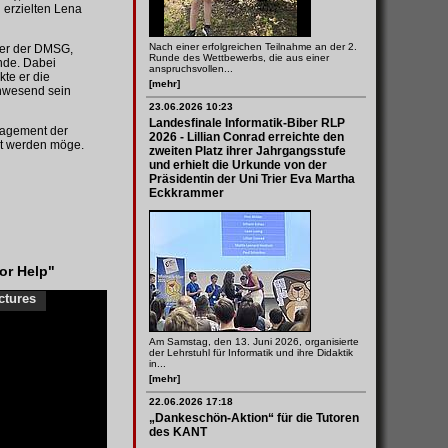
 erzielten Lena
Nach einer erfolgreichen Teilnahme an der 2.
ter der DMSG,
Runde des Wettbewerbs, die aus einer
ende. Dabei
anspruchsvollen...
te er die
[mehr]
anwesend sein
23.06.2026 10:23
Landesfinale Informatik-Biber RLP
ngagement der
2026 - Lillian Conrad erreichte den
rt werden möge.
zweiten Platz ihrer Jahrgangsstufe
und erhielt die Urkunde von der
Präsidentin der Uni Trier Eva Martha
Eckkrammer
or Help"
ctures
Am Samstag, den 13. Juni 2026, organisierte
der Lehrstuhl für Informatik und ihre Didaktik
in...
[mehr]
22.06.2026 17:18
„Dankeschön-Aktion“ für die Tutoren
des KANT