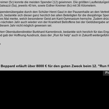
reimer (5c) konnte die meisten Spender (12) gewinnen. Die größten Laufleistungen
aleazzi (5a), jeweils 40 km, sowie Esther Kreimer (6c) mit 36 Kilometern.
n Spendenübergabe durch den Schüler Henri Gaul in der Pausenhalle an den Vertre
, bedankte sich dieser ganz herzlich bei allen Beteiligten für die diesjährige Sp
jedes Mal merke, welch besonderer Geist am Kant-Gymnasium herrsche. Zudem drück
m nächsten Jahr auch wieder von der Krankheit Betroffene bei der Geldübergabe 
diesem Jahr nicht möglich gewesen sei.
 Herr Oberstudiendirektor Burkhard Karrenbrock, bedankte sich herzlich für das E
 gab der Hoffnung Ausdruck, dass der „Run for help“ auch in Zukunft weitergefüh
s
oppard erläuft über 8000 € für den guten Zweck beim 12. "Run f
Pi