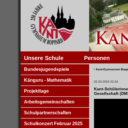
Unsere Schule
Personen
Bundesjugendspiele
>
Kant-Gymnasium Bopp
Känguru - Mathematik
02.03.2023 22:24
Kant-Schülerinnen
Projekttage
Gesellschaft (DM
Arbeitsgemeinschaften
Schulpartnerschaften
Schulkonzert Februar 2025