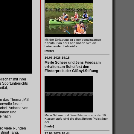
Mit der Einladung zu einer gemeinsamen
Kanutour an der Lahn haben sich die
betreuenden Lehrkräfte...
[mehr]
16.06.2026 19:18
Merle Scheer und Jens Friedsam
erhalten am Schulfest den
Förderpreis der Gilányi-Stiftung
schaft mit ihrer
 Sportunterrichts
ität,
ren das Thema „MS
erweile fester
orbei. Anhand von
rinnen und
Merle Scheer und Jens Friedsam aus der 10.
he nach
Klassenstufe sind die diesjährigen Preisträger
der...
[mehr]
 so viele Runden
Birgit Tang,
12.06.2026 18:44