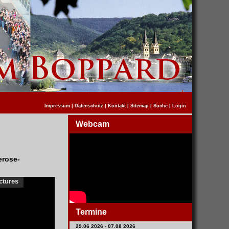
Impressum
|
Datenschutz
|
Kontakt
|
Sitemap
|
Suche
|
Login
Webcam
erose-
ctures
Termine
29.06 2026 - 07.08 2026